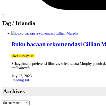
…
Tag /
Irlandia
Buku bacaan rekomendasi Cillian 
oleh
Minsky PB
Sebagaimana preferensi filmnya, selera sastra Murphy penuh de
radicalreads
.
July 25, 2023
Reading list
Archives
Archives