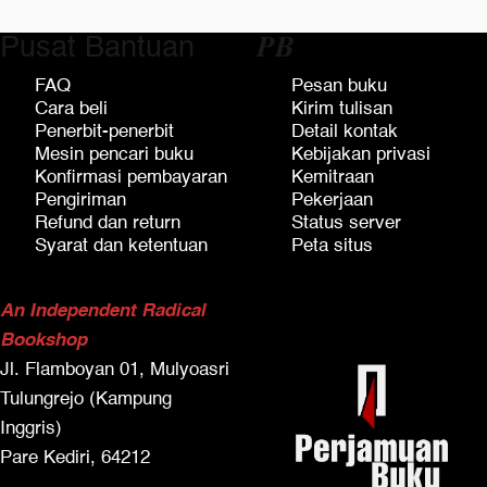
Pusat Bantuan
𝑷𝑩
FAQ
Pesan buku
Cara beli
Kirim tulisan
Penerbit-penerbit
Detail kontak
Mesin pencari buku
Kebijakan privasi
Konfirmasi pembayaran
Kemitraan
Pengiriman
Pekerjaan
Refund dan return
Status server
Syarat dan ketentuan
Peta situs
An Independent Radical
Bookshop
Jl. Flamboyan 01, Mulyoasri
Tulungrejo (Kampung
Inggris)
Pare Kediri, 64212