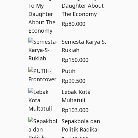
Daughter About
The Economy
Rp
80.000
Semesta Karya S.
Rukiah
Rp
150.000
Putih
Rp
99.500
Lebak Kota
Multatuli
Rp
103.000
Sepakbola dan
Politik Radikal