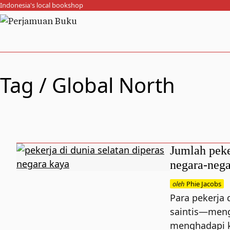
Indonesia's local bookshop
Tag /
Global North
Jumlah peke
negara-neg
oleh
Phie Jacobs
Para pekerja 
saintis—men
menghadapi k