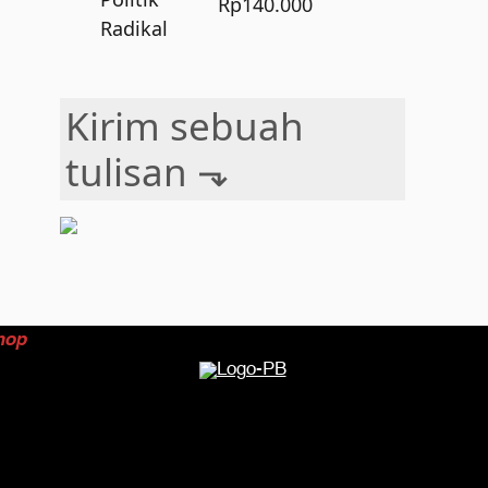
Rp
140.000
Kirim sebuah
tulisan ⬎
hop