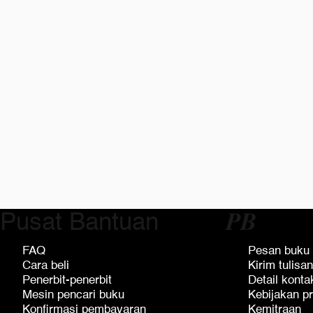
Pusat Bantuan
𝑷𝑩
FAQ
Pesan buku
Cara beli
Kirim tulisan
Penerbit-penerbit
Detail konta
Mesin pencari buku
Kebijakan pr
Konfirmasi pembayaran
Kemitraan