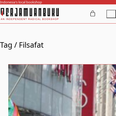
Indonesia's local bookshop
Tag /
Filsafat