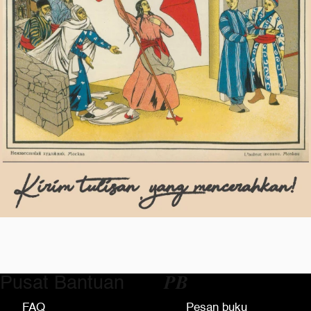
Pusat Bantuan
𝑷𝑩
FAQ
Pesan buku