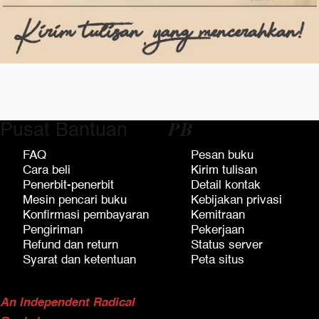
Pusat Bantuan
𝑷𝑩
FAQ
Pesan buku
Cara beli
Kirim tulisan
Penerbit-penerbit
Detail kontak
Mesin pencari buku
Kebijakan privasi
Konfirmasi pembayaran
Kemitraan
Pengiriman
Pekerjaan
Refund dan return
Status server
Syarat dan ketentuan
Peta situs
An Independent Radical