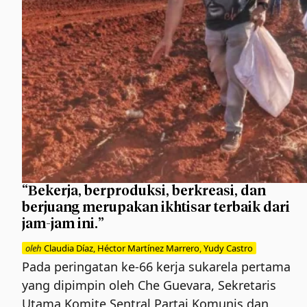
“Bekerja, berproduksi, berkreasi, dan
berjuang merupakan ikhtisar terbaik dari
jam-jam ini.”
oleh
Claudia Díaz
,
Héctor Martínez Marrero
,
Yudy Castro
Pada peringatan ke-66 kerja sukarela pertama
yang dipimpin oleh Che Guevara, Sekretaris
Utama Komite Sentral Partai Komunis dan