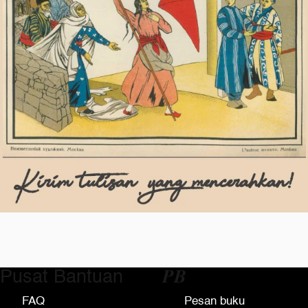
Pusat Bantuan
𝑷𝑩
FAQ
Pesan buku