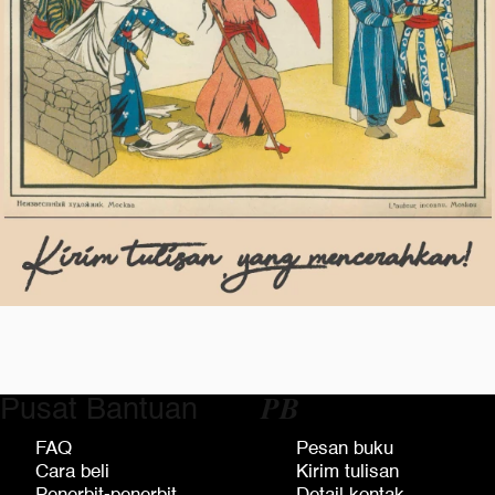
Pusat Bantuan
𝑷𝑩
FAQ
Pesan buku
Cara beli
Kirim tulisan