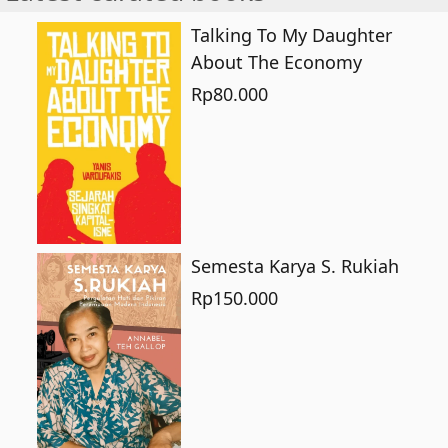
Talking To My Daughter
About The Economy
Rp
80.000
Semesta Karya S. Rukiah
Rp
150.000