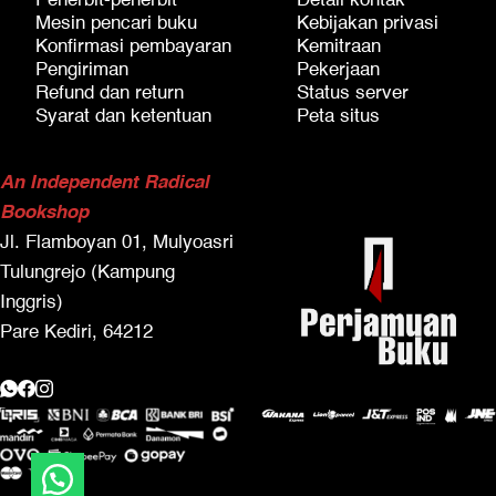
Penerbit-penerbit
Detail kontak
Mesin pencari buku
Kebijakan privasi
Konfirmasi pembayaran
Kemitraan
Pengiriman
Pekerjaan
Refund dan return
Status server
Syarat dan ketentuan
Peta situs
An Independent Radical
Bookshop
Jl. Flamboyan 01, Mulyoasri
Tulungrejo (Kampung
Inggris)
Pare Kediri, 64212