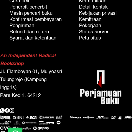
Cara beli
Kirim tulisan
Penerbit-penerbit
Detail kontak
Mesin pencari buku
Kebijakan privasi
Konfirmasi pembayaran
Kemitraan
Pengiriman
Pekerjaan
Refund dan return
Status server
Syarat dan ketentuan
Peta situs
An Independent Radical
Bookshop
Jl. Flamboyan 01, Mulyoasri
Tulungrejo (Kampung
Inggris)
Pare Kediri, 64212