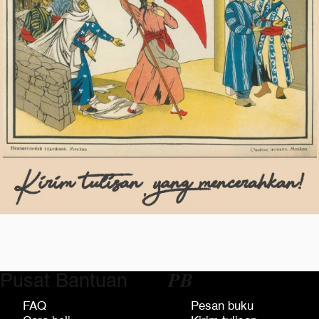
Pusat Bantuan
𝑷𝑩
FAQ
Pesan buku