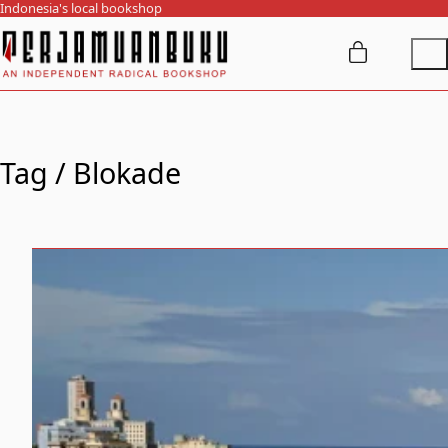
Indonesia's local bookshop
Tag /
Blokade