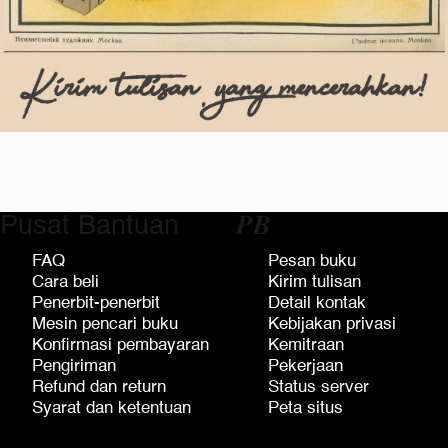
Pusat Bantuan
𝑷𝑩
FAQ
Pesan buku
Cara beli
Kirim tulisan
Penerbit-penerbit
Detail kontak
Mesin pencari buku
Kebijakan privasi
Konfirmasi pembayaran
Kemitraan
Pengiriman
Pekerjaan
Refund dan return
Status server
Syarat dan ketentuan
Peta situs