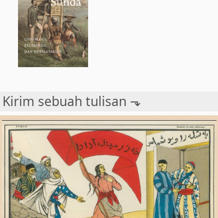
Kirim sebuah tulisan ⬎