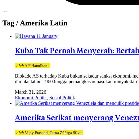
…
Tag /
Amerika Latin
Kuba Tak Pernah Menyerah: Bertah
oleh
A.F Hamdhani
Blokade AS terhadap Kuba bukan sekadar sanksi ekonomi, mel
dimulai tahun 1960 hingga pemangkasan pasokan minyak dari V
March 31, 2026
Ekonomi Politik
,
Sosial Politik
Amerika Serikat menyerang Venezue
oleh
Vijay Prashad
,
Taroa Zúñiga Silva