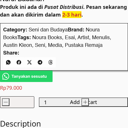
Produk ini ada di
Pusat Distribusi
. Pesan sekarang
dan akan dikirim dalam
2-3 hari
.
Category:
Seni dan Budaya
Brand:
Noura
Books
Tags:
Noura Books
,
Esai
,
Artist
,
Menulis
,
Austin Kleon
,
Seni
,
Media
,
Pustaka Remaja
Share:
Tanyakan sesuatu
Rp
79.000
-
Add to cart
+
Steal
Like
An
Description