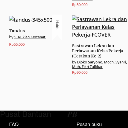
Rp
50.000
Habis
Tandus
S. Rukiah Kertapati
Rp
55.000
Sastrawan Lekra dan
Perlawanan Kelas Pekerja
(Cetakan Ke-2)
Djoko Saryono
,
Moch. Syahri
,
Moh. Fikri Zulfikar
Rp
90.000
Pusat Bantuan
𝑷𝑩
FAQ
Pesan buku