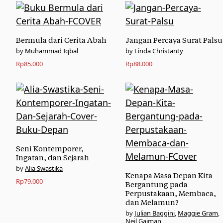
Bermula dari Cerita Abah
Jangan Percaya Surat Palsu
Muhammad Iqbal
Linda Christanty
Rp
85.000
Rp
88.000
Seni Kontemporer,
Ingatan, dan Sejarah
Alia Swastika
Kenapa Masa Depan Kita
Rp
79.000
Bergantung pada
Perpustakaan, Membaca,
dan Melamun?
Julian Baggini
,
Maggie Gram
,
Neil Gaiman