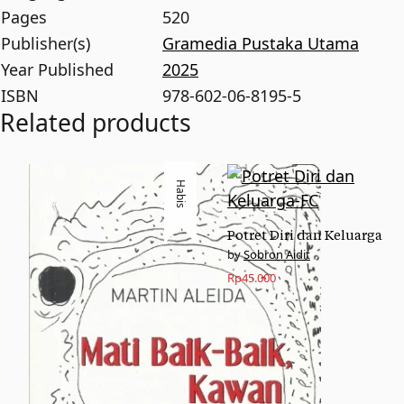
Pages
520
Publisher(s)
Gramedia Pustaka Utama
Year Published
2025
ISBN
978-602-06-8195-5
Related products
Habis
Potret Diri dan Keluarga
Sobron Aidit
Rp
45.000