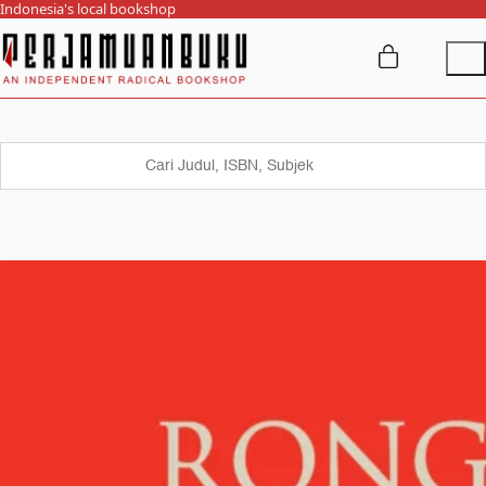
Indonesia's local bookshop