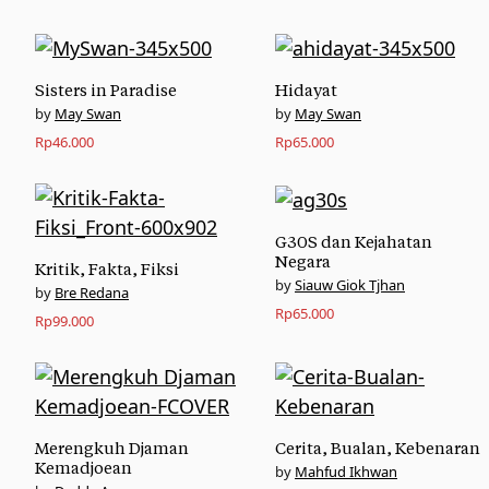
Sisters in Paradise
Hidayat
May Swan
May Swan
Rp
46.000
Rp
65.000
G30S dan Kejahatan
Negara
Kritik, Fakta, Fiksi
Siauw Giok Tjhan
Bre Redana
Rp
65.000
Rp
99.000
Merengkuh Djaman
Cerita, Bualan, Kebenaran
Kemadjoean
Mahfud Ikhwan