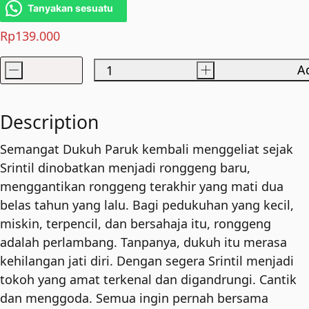
Tanyakan sesuatu
Rp
139.000
-
+
Ad
Ronggeng
Dukuh
Paruk
Description
quantity
Semangat Dukuh Paruk kembali menggeliat sejak
Srintil dinobatkan menjadi ronggeng baru,
menggantikan ronggeng terakhir yang mati dua
belas tahun yang lalu. Bagi pedukuhan yang kecil,
miskin, terpencil, dan bersahaja itu, ronggeng
adalah perlambang. Tanpanya, dukuh itu merasa
kehilangan jati diri. Dengan segera Srintil menjadi
tokoh yang amat terkenal dan digandrungi. Cantik
dan menggoda. Semua ingin pernah bersama