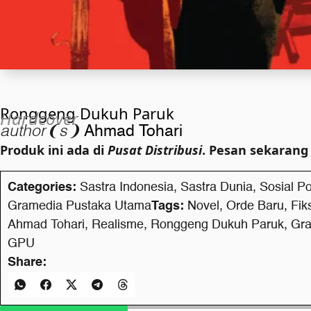
Ronggeng Dukuh Paruk
Hardcover
author❨s❩
Ahmad Tohari
Produk ini ada di
Pusat Distribusi
. Pesan sekarang
Categories:
Sastra Indonesia
,
Sastra Dunia
,
Sosial Pol
Gramedia Pustaka Utama
Tags:
Novel
,
Orde Baru
,
Fik
Ahmad Tohari
,
Realisme
,
Ronggeng Dukuh Paruk
,
Gra
GPU
Share: