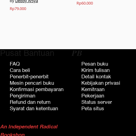
Deddy Arsya
Rp
60.000
Rp
79.000
Pusat Bantuan
𝑷𝑩
FAQ
Pesan buku
Cara beli
Kirim tulisan
Penerbit-penerbit
Detail kontak
Mesin pencari buku
Kebijakan privasi
Konfirmasi pembayaran
Kemitraan
Pengiriman
Pekerjaan
Refund dan return
Status server
Syarat dan ketentuan
Peta situs
An Independent Radical
Bookshop