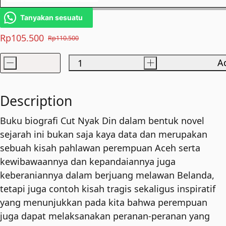
Tanyakan sesuatu
Rp
105.500
Rp
110.500
Original
Current
price
price
-
+
Ad
Cut
was:
is:
Nyak
Rp110.500.
Rp105.500.
Din
Description
quantity
Buku biografi Cut Nyak Din dalam bentuk novel
sejarah ini bukan saja kaya data dan merupakan
sebuah kisah pahlawan perempuan Aceh serta
kewibawaannya dan kepandaiannya juga
keberaniannya dalam berjuang melawan Belanda,
tetapi juga contoh kisah tragis sekaligus inspiratif
yang menunjukkan pada kita bahwa perempuan
juga dapat melaksanakan peranan-peranan yang