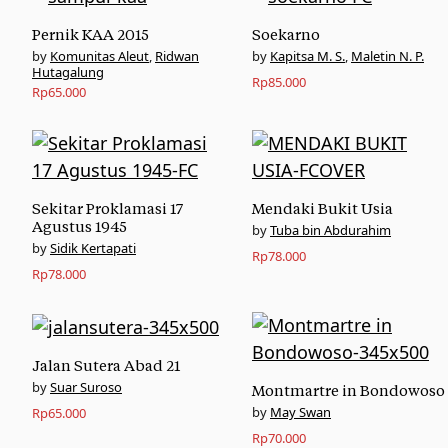
Pernik KAA 2015
Soekarno
Komunitas Aleut
,
Ridwan
Kapitsa M. S.
,
Maletin N. P.
Hutagalung
Rp
85.000
Rp
65.000
Sekitar Proklamasi 17
Mendaki Bukit Usia
Agustus 1945
Tuba bin Abdurahim
Sidik Kertapati
Rp
78.000
Rp
78.000
Jalan Sutera Abad 21
Suar Suroso
Montmartre in Bondowoso
May Swan
Rp
65.000
Rp
70.000