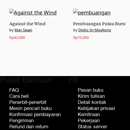
Against the Wind
Pembuangan Pulau Buru
May Swan
Djoko Sri Moeljono
Rp
42.000
Rp
75.000
Pusat Bantuan
𝑷𝑩
FAQ
Pesan buku
Cara beli
Kirim tulisan
Penerbit-penerbit
Detail kontak
Mesin pencari buku
Kebijakan privasi
Konfirmasi pembayaran
Kemitraan
Pengiriman
Pekerjaan
Refund dan return
Status server