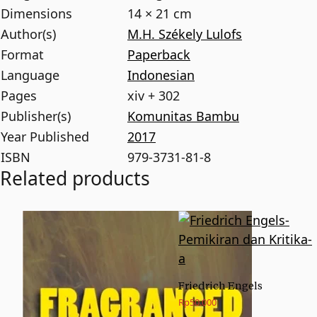
Dimensions
14 × 21 cm
Author(s)
M.H. Székely Lulofs
Format
Paperback
Language
Indonesian
Pages
xiv + 302
Publisher(s)
Komunitas Bambu
Year Published
2017
ISBN
979-3731-81-8
Related products
Friedrich Engels
Rp
50.000