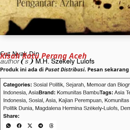
Cut Nyak Din
Kisah Ratu Perang Aceh
author❨s❩
M.H. Székely Lulofs
Produk ini ada di
Pusat Distribusi
. Pesan sekarang
Categories:
Sosial Politik
,
Sejarah
,
Memoar dan Biogr
Indonesia
,
Asia
Brand:
Komunitas Bambu
Tags:
Asia T
Indonesia
,
Sosial
,
Asia
,
Kajian Perempuan
,
Komunita
Politik Dunia
,
Magdalena Hermina Székely-Lulofs
,
Dem
Share: