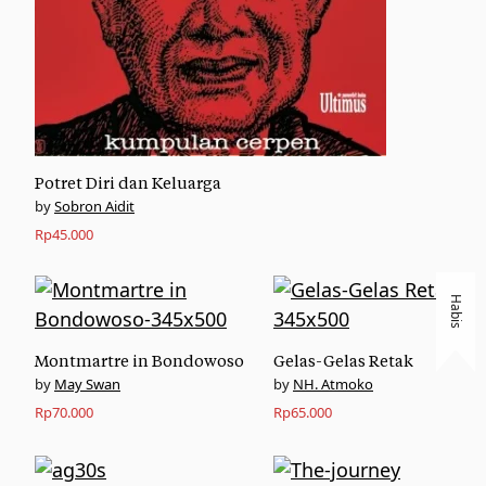
Potret Diri dan Keluarga
Sobron Aidit
Rp
45.000
Habis
Montmartre in Bondowoso
Gelas-Gelas Retak
May Swan
NH. Atmoko
Rp
70.000
Rp
65.000