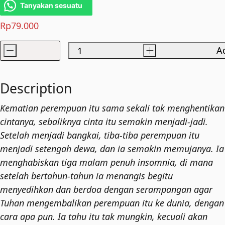
Tanyakan sesuatu
Rp
79.000
-
+
Ad
Cinta
Tak
Ada
Description
Mati
Kematian perempuan itu sama sekali tak menghentikan
quantity
cintanya, sebaliknya cinta itu semakin menjadi-jadi.
Setelah menjadi bangkai, tiba-tiba perempuan itu
menjadi setengah dewa, dan ia semakin memujanya. Ia
menghabiskan tiga malam penuh insomnia, di mana
setelah bertahun-tahun ia menangis begitu
menyedihkan dan berdoa dengan serampangan agar
Tuhan mengembalikan perempuan itu ke dunia, dengan
cara apa pun. Ia tahu itu tak mungkin, kecuali akan