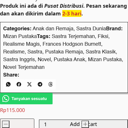
Produk ini ada di
Pusat Distribusi
. Pesan sekarang
dan akan dikirim dalam
2-3 hari
.
Categories:
Anak dan Remaja
,
Sastra Dunia
Brand:
Mizan Pustaka
Tags:
Sastra Terjemahan
,
Fiksi
,
Realisme Magis
,
Frances Hodgson Burnett
,
Realisme
,
Sastra
,
Pustaka Remaja
,
Sastra Klasik
,
Sastra Inggris
,
Novel
,
Pustaka Anak
,
Mizan Pustaka
,
Novel Terjemahan
Share:
Tanyakan sesuatu
Rp
115.000
-
Add to cart
+
The