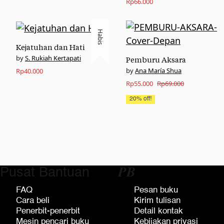
Rp
66.000
Habis
Kejatuhan dan Hati
S. Rukiah Kertapati
Pemburu Aksara
Ana María Shua
Rp
40.000
Original
Current
Rp
55.000
Rp
69.000
price
price
20% off!
was:
is:
Rp69.000.
Rp55.000.
Pusat Bantuan
𝑷𝑩
FAQ
Pesan buku
Cara beli
Kirim tulisan
Penerbit-penerbit
Detail kontak
Mesin pencari buku
Kebijakan privasi