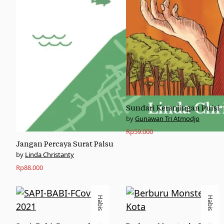
Sundari Keranjingan Puisi
Gunawan Tri Atmodjo
Rp
59.000
Jangan Percaya Surat Palsu
Linda Christanty
Rp
88.000
Habis
Habis