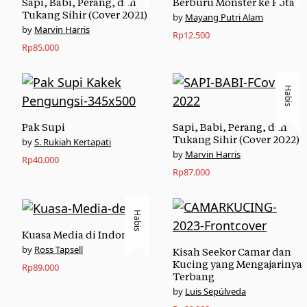
Sapi, Babi, Perang, dan
Berburu Monster ke Kota
Tukang Sihir (Cover 2021)
Mayang Putri Alam
Marvin Harris
Rp
12.500
Rp
85.000
Habis
Pak Supi
Sapi, Babi, Perang, dan
Tukang Sihir (Cover 2022)
S. Rukiah Kertapati
Marvin Harris
Rp
40.000
Rp
87.000
Habis
Kuasa Media di Indonesia
Ross Tapsell
Kisah Seekor Camar dan
Kucing yang Mengajarinya
Rp
89.000
Terbang
Luis Sepúlveda