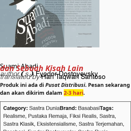
Suami Abadi
dan Sebuah Kisah Lain
author❨s❩
Fyodor Dostoyevsky
translated by
Hari Taqwan Santoso
Produk ini ada di
Pusat Distribusi
. Pesan sekarang
dan akan dikirim dalam
2-3 hari
.
Category:
Sastra Dunia
Brand:
Basabasi
Tags:
Realisme
,
Pustaka Remaja
,
Fiksi Realis
,
Sastra
,
Sastra Klasik
,
Eksistensialisme
,
Sastra Terjemahan
,