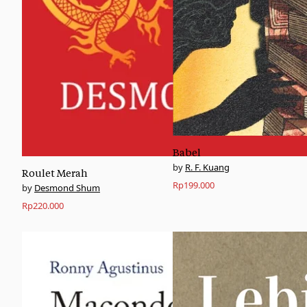
Babel
R. F. Kuang
Roulet Merah
Rp
199.000
Desmond Shum
Rp
220.000