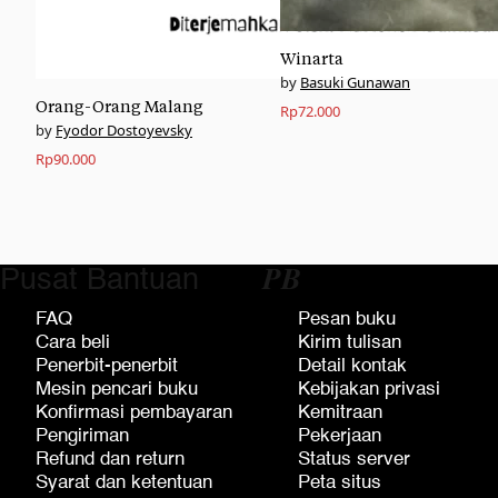
Winarta
Basuki Gunawan
Orang-Orang Malang
Rp
72.000
Fyodor Dostoyevsky
Rp
90.000
Pusat Bantuan
𝑷𝑩
FAQ
Pesan buku
Cara beli
Kirim tulisan
Penerbit-penerbit
Detail kontak
Mesin pencari buku
Kebijakan privasi
Konfirmasi pembayaran
Kemitraan
Pengiriman
Pekerjaan
Refund dan return
Status server
Syarat dan ketentuan
Peta situs