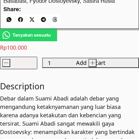
Basabasi
,
Fyodor Dostoyevsky
,
Sastra Rusia
Share:
Tanyakan sesuatu
Rp
100.000
-
Add to cart
+
Suami
Abadi
quantity
Description
Debar dalam Suami Abadi adalah debar yang
mengandung ketaknyamanan yang luar biasa
karena adanya ketakutan dan kebencian yang
tersirat. Suami Abadi sangat mewakili gaya
Dostoevsky: menampilkan karakter yang bertindak