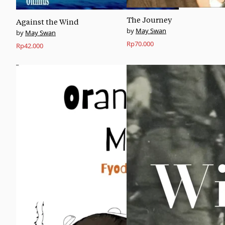
The Journey
Against the Wind
May Swan
May Swan
Rp
70.000
Rp
42.000