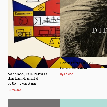
Lebih Putih Dariku
Dido Michielsen
Macondo, Para Raksasa,
Rp
89.000
dan Lain-Lain Hal
Ronny Agustinus
Rp
79.000