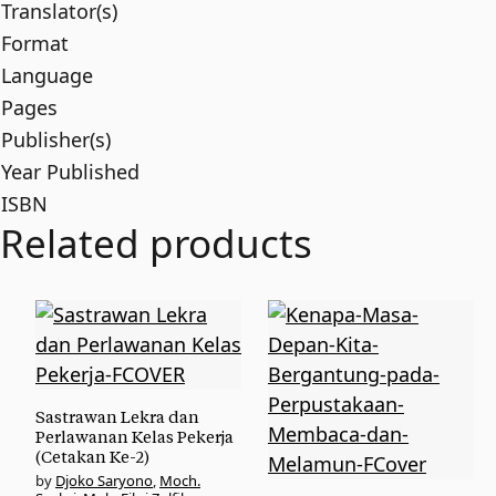
Translator(s)
Format
Language
Pages
Publisher(s)
Year Published
ISBN
Related products
Sastrawan Lekra dan
Perlawanan Kelas Pekerja
(Cetakan Ke-2)
Djoko Saryono
,
Moch.