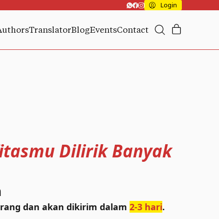
Login
Authors
Translator
Blog
Events
Contact
fitasmu Dilirik Banyak
h
arang dan akan dikirim dalam
2-3 hari
.