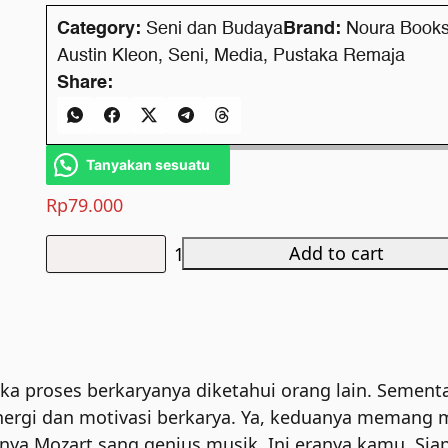
Category:
Seni dan Budaya
Brand:
Noura Book
Austin Kleon
,
Seni
,
Media
,
Pustaka Remaja
Share:
Tanyakan sesuatu
Rp
79.000
Add to cart
Show
Your
Work!
quantity
jika proses berkaryanya diketahui orang lain. Semen
ergi dan motivasi berkarya. Ya, keduanya memang m
nya Mozart sang genius musik. Ini eranya kamu. Sia