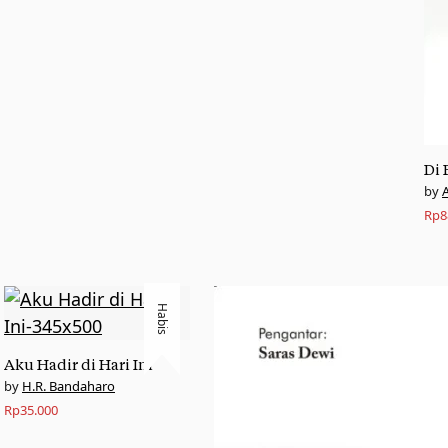
Di 
A
Rp
8
Habis
Aku Hadir di Hari Ini
H.R. Bandaharo
Rp
35.000