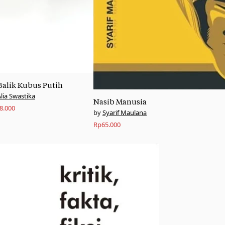
Balik Kubus Putih
lia Swastika
Nasib Manusia
8.000
Syarif Maulana
Rp
65.000