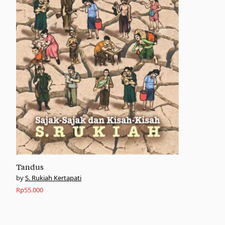
Tandus
S. Rukiah Kertapati
Rp
55.000