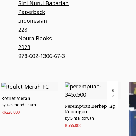
Rini Nurul Badariah
Paperback
Indonesian
228
Noura Books
2023
978-602-1306-67-3
Habis
Roulet Merah
Desmond Shum
Perempuan Berkepang
Kenangan
Rp
220.000
Sinta Ridwan
Rp
55.000