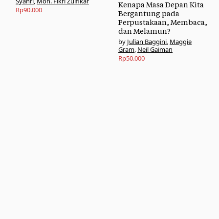
Syahri
,
Moh. Fikri Zulfikar
Kenapa Masa Depan Kita
Rp
90.000
Bergantung pada
Perpustakaan, Membaca,
dan Melamun?
Julian Baggini
,
Maggie
Gram
,
Neil Gaiman
Rp
50.000