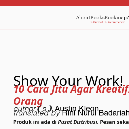
About
Books
Bookmap
Show Your Work!
10 Cara Jitu Agar Kreati
Orang
author❨s❩
Austin Kleon
translated by
Rini Nurul Badaria
Produk ini ada di
Pusat Distribusi
. Pesan sek