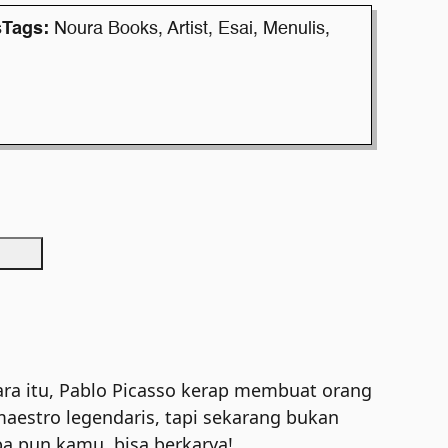
s
Tags:
Noura Books
,
Artist
,
Esai
,
Menulis
,
tara itu, Pablo Picasso kerap membuat orang
aestro legendaris, tapi sekarang bukan
pa pun kamu, bisa berkarya!