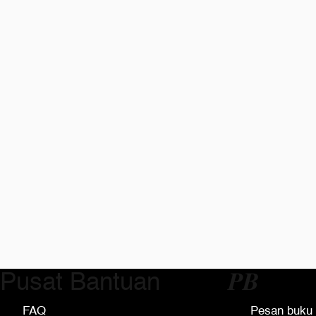
Pusat Bantuan
𝑷𝑩
FAQ
Pesan buku