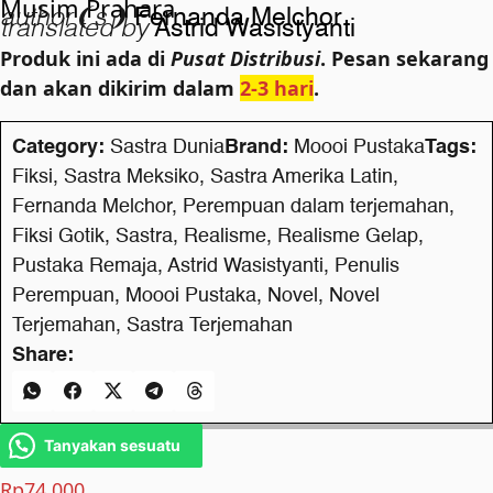
Musim Prahara
author❨s❩
Fernanda Melchor
translated by
Astrid Wasistyanti
Produk ini ada di
Pusat Distribusi
. Pesan sekarang
dan akan dikirim dalam
2-3 hari
.
Category:
Sastra Dunia
Brand:
Moooi Pustaka
Tags:
Fiksi
,
Sastra Meksiko
,
Sastra Amerika Latin
,
Fernanda Melchor
,
Perempuan dalam terjemahan
,
Fiksi Gotik
,
Sastra
,
Realisme
,
Realisme Gelap
,
Pustaka Remaja
,
Astrid Wasistyanti
,
Penulis
Perempuan
,
Moooi Pustaka
,
Novel
,
Novel
Terjemahan
,
Sastra Terjemahan
Share:
Tanyakan sesuatu
Rp
74.000