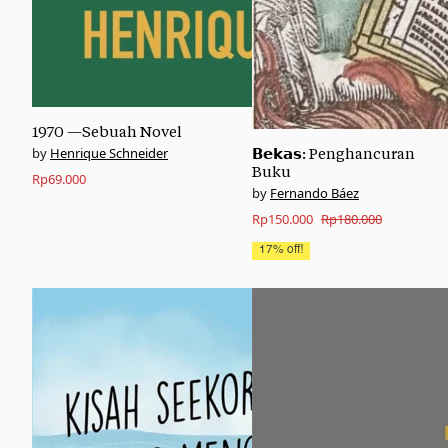
1970 —Sebuah Novel
Henrique Schneider
𝗕𝗲𝗸𝗮𝘀: Penghancuran
Buku
Rp
69.000
Fernando Báez
Original
Current
Rp
150.000
Rp
180.000
price
price
17% off!
was:
is:
Rp180.000.
Rp150.000.