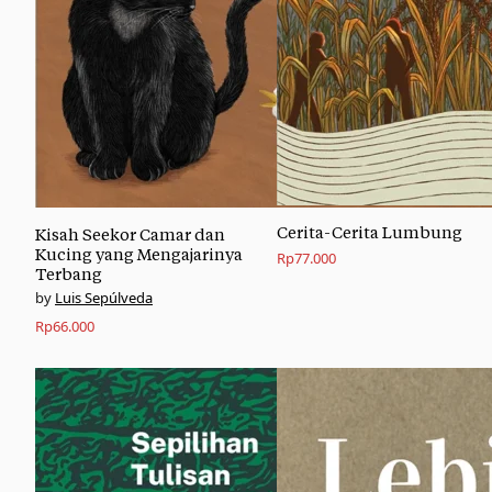
Cerita-Cerita Lumbung
Kisah Seekor Camar dan
Kucing yang Mengajarinya
Rp
77.000
Terbang
Luis Sepúlveda
Rp
66.000