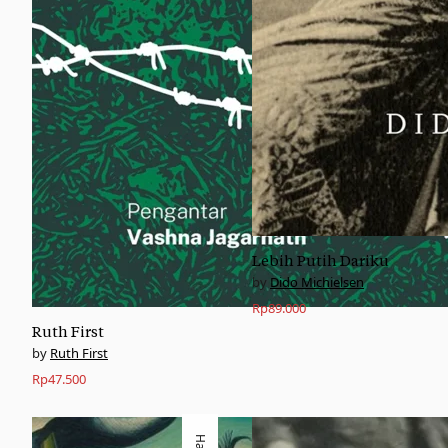
Lebih Putih Dariku
Dido Michielsen
Rp
89.000
Ruth First
Ruth First
Rp
47.500