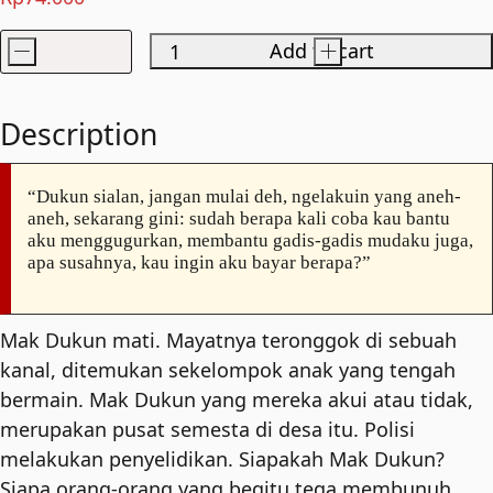
-
Add to cart
+
Musim
Prahara
quantity
Description
“Dukun sialan, jangan mulai deh, ngelakuin yang aneh-
aneh, sekarang gini: sudah berapa kali coba kau bantu
aku menggugurkan, membantu gadis-gadis mudaku juga,
apa susahnya, kau ingin aku bayar berapa?”
Mak Dukun mati. Mayatnya teronggok di sebuah
kanal, ditemukan sekelompok anak yang tengah
bermain. Mak Dukun yang mereka akui atau tidak,
merupakan pusat semesta di desa itu. Polisi
melakukan penyelidikan. Siapakah Mak Dukun?
Siapa orang-orang yang begitu tega membunuh