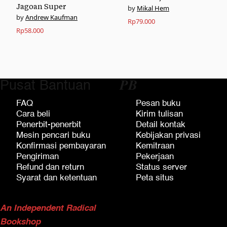
Jagoan Super
Mikal Hem
Andrew Kaufman
Rp
79.000
Rp
58.000
Pusat Bantuan
𝑷𝑩
FAQ
Pesan buku
Cara beli
Kirim tulisan
Penerbit-penerbit
Detail kontak
Mesin pencari buku
Kebijakan privasi
Konfirmasi pembayaran
Kemitraan
Pengiriman
Pekerjaan
Refund dan return
Status server
Syarat dan ketentuan
Peta situs
An Independent Radical
Bookshop