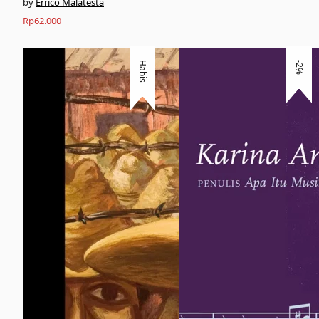
Errico Malatesta
Rp
62.000
Habis
-2%