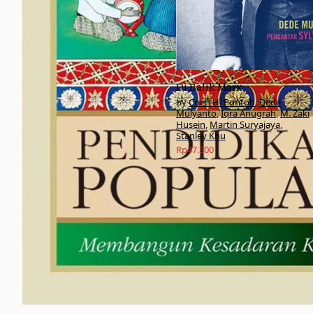
Di Balik Marx
Coen H. Pontoh
,
Dede
Mulyanto
,
Iqra Anugrah
,
M. Zaki
Husein
,
Martin Suryajaya
,
Stanley Khu
Rp
47.500