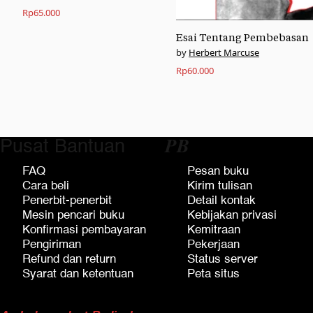
Rp
65.000
Esai Tentang Pembebasan
Herbert Marcuse
Rp
60.000
Pusat Bantuan
𝑷𝑩
FAQ
Pesan buku
Cara beli
Kirim tulisan
Penerbit-penerbit
Detail kontak
Mesin pencari buku
Kebijakan privasi
Konfirmasi pembayaran
Kemitraan
Pengiriman
Pekerjaan
Refund dan return
Status server
Syarat dan ketentuan
Peta situs