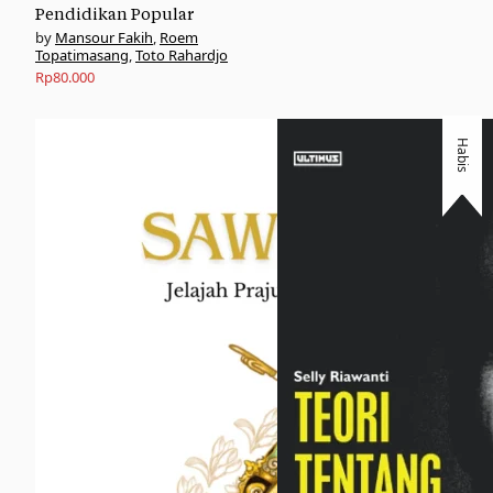
Pendidikan Popular
Mansour Fakih
,
Roem
Topatimasang
,
Toto Rahardjo
Rp
80.000
Habis