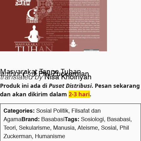
Masyarakat Tanpa Tuhan
author❨s❩
Phil Zuckerman
translated by
Nisa Khoiriyah
Produk ini ada di
Pusat Distribusi
. Pesan sekarang
dan akan dikirim dalam
2-3 hari
.
Categories:
Sosial Politik
,
Filsafat dan
Agama
Brand:
Basabasi
Tags:
Sosiologi
,
Basabasi
,
Teori
,
Sekularisme
,
Manusia
,
Ateisme
,
Sosial
,
Phil
Zuckerman
,
Humanisme