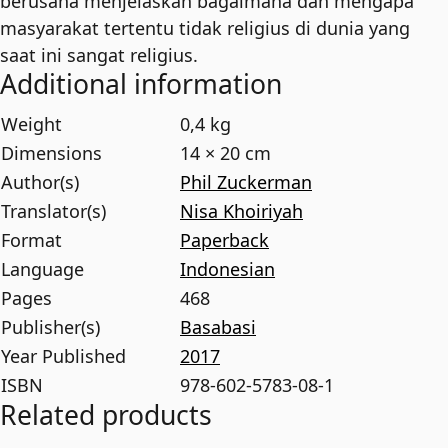
berusaha menjelaskan bagaimana dan mengapa
masyarakat tertentu tidak religius di dunia yang
saat ini sangat religius.
Additional information
Weight
0,4 kg
Dimensions
14 × 20 cm
Author(s)
Phil Zuckerman
Translator(s)
Nisa Khoiriyah
Format
Paperback
Language
Indonesian
Pages
468
Publisher(s)
Basabasi
Year Published
2017
ISBN
978-602-5783-08-1
Related products