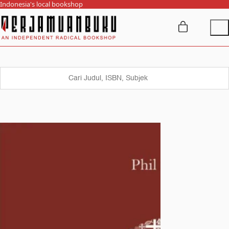
Indonesia's local bookshop