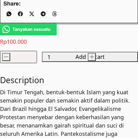
Share:
Tanyakan sesuatu
Rp
100.000
-
Add to cart
+
Masyarakat
Tanpa
Tuhan
Description
quantity
Di Timur Tengah, bentuk-bentuk Islam yang kuat
semakin populer dan semakin aktif dalam politik.
Dari Brazil hingga El Salvador, Evangelikalisme
Protestan menyebar dengan keberhasilan yang
besar, menanamkan gairah spiritual dan suci di
seluruh Amerika Latin. Pantekostalisme juga