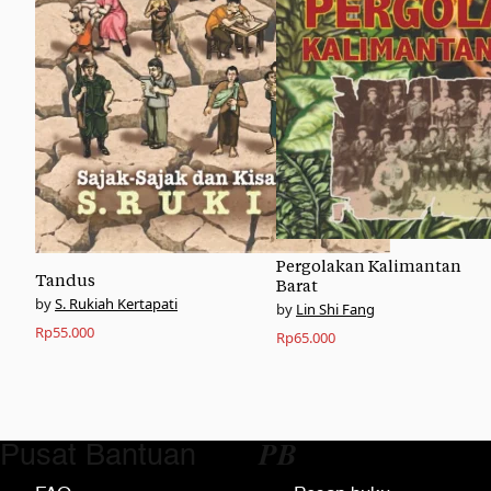
Pergolakan Kalimantan
Tandus
Barat
S. Rukiah Kertapati
Lin Shi Fang
Rp
55.000
Rp
65.000
Pusat Bantuan
𝑷𝑩