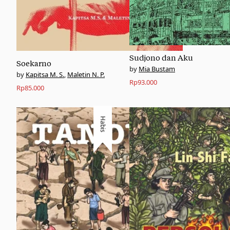
Sudjono dan Aku
Soekarno
Mia Bustam
Kapitsa M. S.
,
Maletin N. P.
Rp
93.000
Rp
85.000
Habis