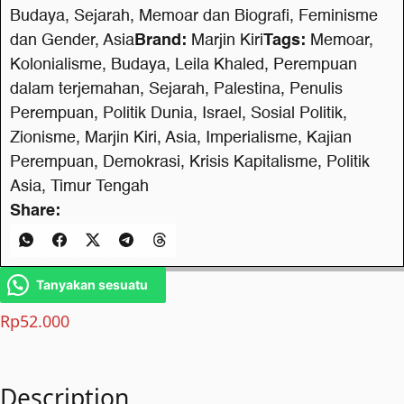
Budaya
,
Sejarah
,
Memoar dan Biografi
,
Feminisme
dan Gender
,
Asia
Brand:
Marjin Kiri
Tags:
Memoar
,
Kolonialisme
,
Budaya
,
Leila Khaled
,
Perempuan
dalam terjemahan
,
Sejarah
,
Palestina
,
Penulis
Perempuan
,
Politik Dunia
,
Israel
,
Sosial Politik
,
Zionisme
,
Marjin Kiri
,
Asia
,
Imperialisme
,
Kajian
Perempuan
,
Demokrasi
,
Krisis Kapitalisme
,
Politik
Asia
,
Timur Tengah
Share:
Tanyakan sesuatu
Rp
52.000
Description