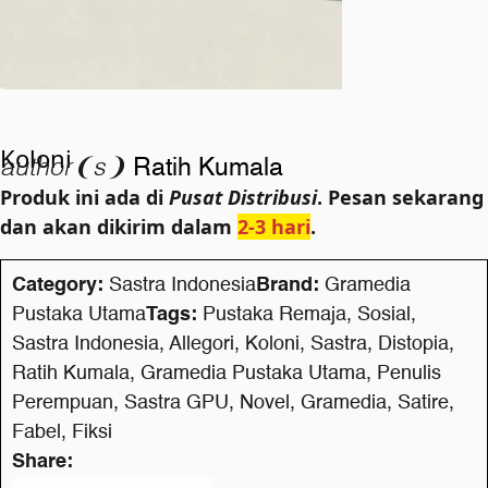
Koloni
author❨s❩
Ratih Kumala
Produk ini ada di
Pusat Distribusi
. Pesan sekarang
dan akan dikirim dalam
2-3 hari
.
Category:
Sastra Indonesia
Brand:
Gramedia
Pustaka Utama
Tags:
Pustaka Remaja
,
Sosial
,
Sastra Indonesia
,
Allegori
,
Koloni
,
Sastra
,
Distopia
,
Ratih Kumala
,
Gramedia Pustaka Utama
,
Penulis
Perempuan
,
Sastra GPU
,
Novel
,
Gramedia
,
Satire
,
Fabel
,
Fiksi
Share: