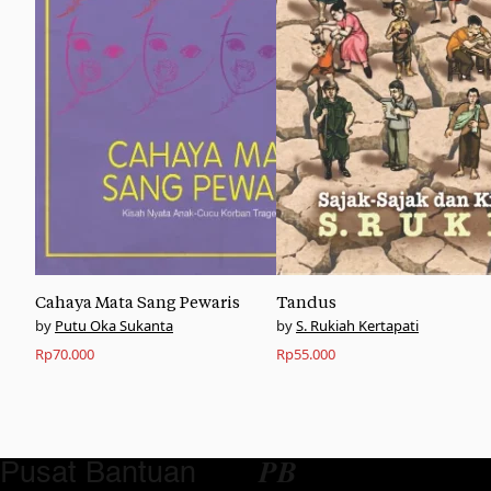
Cahaya Mata Sang Pewaris
Tandus
Putu Oka Sukanta
S. Rukiah Kertapati
Rp
70.000
Rp
55.000
Pusat Bantuan
𝑷𝑩