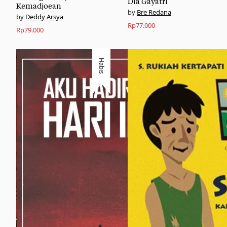
Dia Gayatri
Kemadjoean
Bre Redana
Deddy Arsya
Rp
77.000
Rp
79.000
Habis