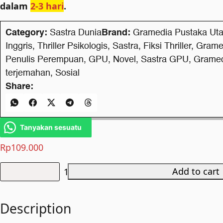
dalam
2-3 hari
.
Category:
Sastra Dunia
Brand:
Gramedia Pustaka Ut
Inggris
,
Thriller Psikologis
,
Sastra
,
Fiksi Thriller
,
Grame
Penulis Perempuan
,
GPU
,
Novel
,
Sastra GPU
,
Grame
terjemahan
,
Sosial
Share:
Tanyakan sesuatu
Rp
109.000
Add to cart
Bara
Api
Perlahan
Description
quantity