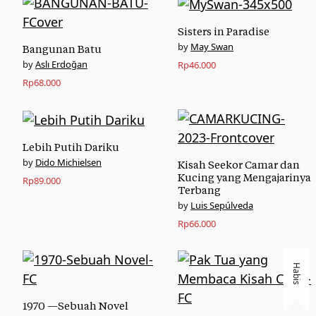
Rp180.000.
Rp150.000.
Sisters in Paradise
May Swan
Bangunan Batu
Aslı Erdoğan
Rp
46.000
Rp
68.000
Lebih Putih Dariku
Dido Michielsen
Kisah Seekor Camar dan
Kucing yang Mengajarinya
Rp
89.000
Terbang
Luis Sepúlveda
Rp
66.000
Habis
1970 —Sebuah Novel