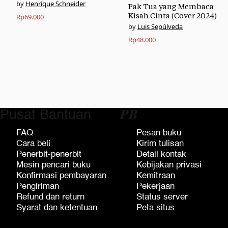
Henrique Schneider
Pak Tua yang Membaca
Kisah Cinta (Cover 2024)
Rp
69.000
Luis Sepúlveda
Rp
48.000
Pusat Bantuan
𝑷𝑩
FAQ
Pesan buku
Cara beli
Kirim tulisan
Penerbit-penerbit
Detail kontak
Mesin pencari buku
Kebijakan privasi
Konfirmasi pembayaran
Kemitraan
Pengiriman
Pekerjaan
Refund dan return
Status server
Syarat dan ketentuan
Peta situs