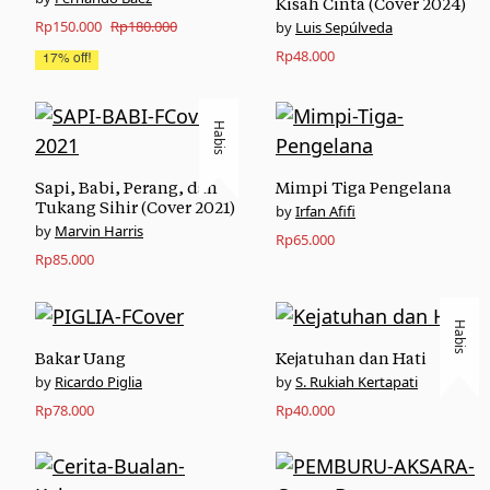
Kisah Cinta (Cover 2024)
Original
Current
Rp
150.000
Rp
180.000
Luis Sepúlveda
price
price
Rp
48.000
17% off!
was:
is:
Rp180.000.
Rp150.000.
Habis
Sapi, Babi, Perang, dan
Mimpi Tiga Pengelana
Tukang Sihir (Cover 2021)
Irfan Afifi
Marvin Harris
Rp
65.000
Rp
85.000
Habis
Bakar Uang
Kejatuhan dan Hati
Ricardo Piglia
S. Rukiah Kertapati
Rp
78.000
Rp
40.000