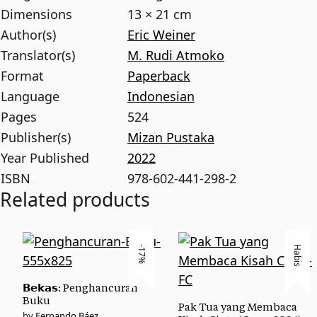
Dimensions
13 × 21 cm
Author(s)
Eric Weiner
Translator(s)
M. Rudi Atmoko
Format
Paperback
Language
Indonesian
Pages
524
Publisher(s)
Mizan Pustaka
Year Published
2022
ISBN
978-602-441-298-2
Related products
-17%
Habis
𝗕𝗲𝗸𝗮𝘀: Penghancuran
Buku
Pak Tua yang Membaca
Fernando Báez