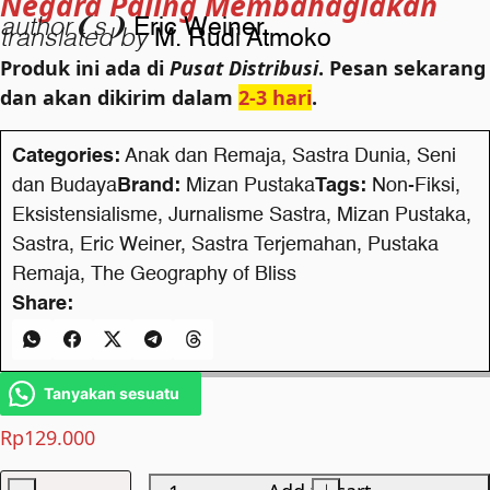
Negara Paling Membahagiakan
author❨s❩
Eric Weiner
translated by
M. Rudi Atmoko
Produk ini ada di
Pusat Distribusi
. Pesan sekarang
dan akan dikirim dalam
2-3 hari
.
Categories:
Anak dan Remaja
,
Sastra Dunia
,
Seni
dan Budaya
Brand:
Mizan Pustaka
Tags:
Non-Fiksi
,
Eksistensialisme
,
Jurnalisme Sastra
,
Mizan Pustaka
,
Sastra
,
Eric Weiner
,
Sastra Terjemahan
,
Pustaka
Remaja
,
The Geography of Bliss
Share:
Tanyakan sesuatu
Rp
129.000