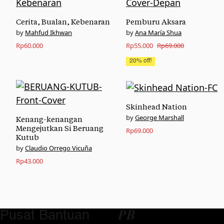
Cerita, Bualan, Kebenaran
Pemburu Aksara
Mahfud Ikhwan
Ana María Shua
Original
Current
Rp
60.000
Rp
55.000
Rp
69.000
price
price
20% off!
was:
is:
Rp69.000.
Rp55.000.
Skinhead Nation
George Marshall
Kenang-kenangan
Mengejutkan Si Beruang
Rp
69.000
Kutub
Claudio Orrego Vicuña
Rp
43.000
Pusat Bantuan
𝑷𝑩