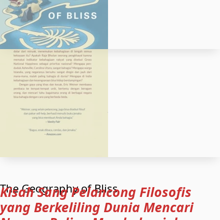
The Geography of Bliss
Kisah Sang Pelancong Filosofis
yang Berkeliling Dunia Mencari