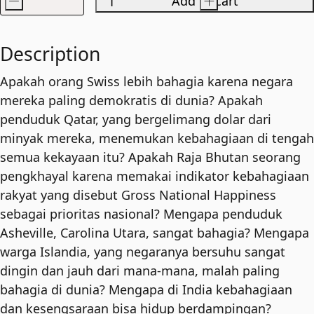
-
Add to cart
+
The
Geography
of
Description
Bliss
Apakah orang Swiss lebih bahagia karena negara
quantity
mereka paling demokratis di dunia? Apakah
penduduk Qatar, yang bergelimang dolar dari
minyak mereka, menemukan kebahagiaan di tengah
semua kekayaan itu? Apakah Raja Bhutan seorang
pengkhayal karena memakai indikator kebahagiaan
rakyat yang disebut Gross National Happiness
sebagai prioritas nasional? Mengapa penduduk
Asheville, Carolina Utara, sangat bahagia? Mengapa
warga Islandia, yang negaranya bersuhu sangat
dingin dan jauh dari mana-mana, malah paling
bahagia di dunia? Mengapa di India kebahagiaan
dan kesengsaraan bisa hidup berdampingan?