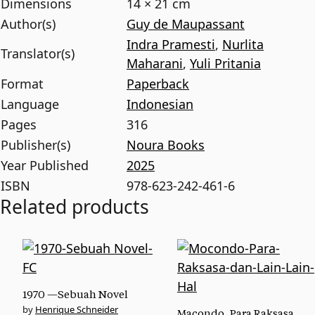
Dimensions
14 × 21 cm
Author(s)
Guy de Maupassant
Indra Pramesti
,
Nurlita
Translator(s)
Maharani
,
Yuli Pritania
Format
Paperback
Language
Indonesian
Pages
316
Publisher(s)
Noura Books
Year Published
2025
ISBN
978-623-242-461-6
Related products
1970 —Sebuah Novel
Henrique Schneider
Macondo, Para Raksasa,