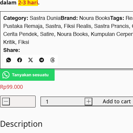
dalam
2-3 hari
.
Category:
Sastra Dunia
Brand:
Noura Books
Tags:
Re
Pustaka Remaja
,
Sastra
,
Fiksi Realis
,
Sastra Prancis
,
Cerita Pendek
,
Satire
,
Noura Books
,
Kumpulan Cerpe
Kritik
,
Fiksi
Share:
Tanyakan sesuatu
Rp
99.000
-
+
Add to cart
The
Diamond
Necklace
Description
and