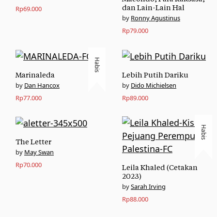
dan Lain-Lain Hal
Rp
69.000
Ronny Agustinus
Rp
79.000
Habis
Marinaleda
Lebih Putih Dariku
Dan Hancox
Dido Michielsen
Rp
77.000
Rp
89.000
Habis
The Letter
May Swan
Rp
70.000
Leila Khaled (Cetakan
2023)
Sarah Irving
Rp
88.000