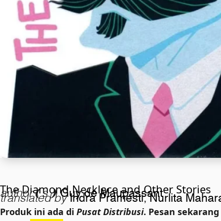
The Diamond Necklace and Other Stories
author❨s❩
Guy de Maupassant
translated by
Indra Pramesti
,
Nurlita Mahar
Produk ini ada di
Pusat Distribusi
. Pesan sekarang