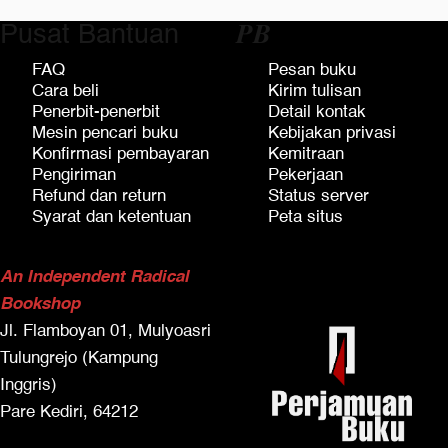
Pusat Bantuan
𝑷𝑩
FAQ
Pesan buku
Cara beli
Kirim tulisan
Penerbit-penerbit
Detail kontak
Mesin pencari buku
Kebijakan privasi
Konfirmasi pembayaran
Kemitraan
Pengiriman
Pekerjaan
Refund dan return
Status server
Syarat dan ketentuan
Peta situs
An Independent Radical
Bookshop
Jl. Flamboyan 01, Mulyoasri
Tulungrejo (Kampung
Inggris)
Pare Kediri, 64212