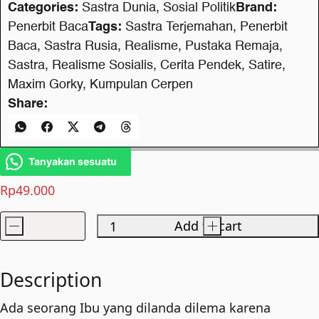
Categories:
Sastra Dunia
,
Sosial Politik
Brand:
Penerbit Baca
Tags:
Sastra Terjemahan
,
Penerbit
Baca
,
Sastra Rusia
,
Realisme
,
Pustaka Remaja
,
Sastra
,
Realisme Sosialis
,
Cerita Pendek
,
Satire
,
Maxim Gorky
,
Kumpulan Cerpen
Share:
Tanyakan sesuatu
Rp
49.000
-
Add to cart
+
Si
Tukang
Onar
Description
quantity
Ada seorang Ibu yang dilanda dilema karena