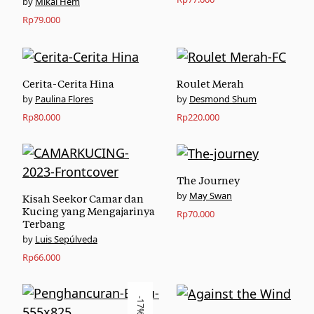
Mikal Hem
Rp
79.000
Cerita-Cerita Hina
Roulet Merah
Paulina Flores
Desmond Shum
Rp
80.000
Rp
220.000
The Journey
May Swan
Kisah Seekor Camar dan
Kucing yang Mengajarinya
Rp
70.000
Terbang
Luis Sepúlveda
Rp
66.000
-17%