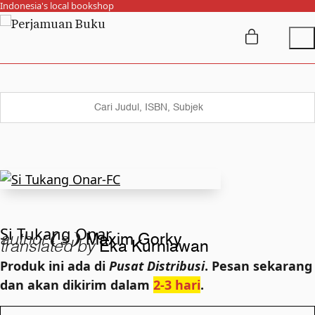
Indonesia's local bookshop
Si Tukang Onar
author❨s❩
Maxim Gorky
translated by
Eka Kurniawan
Produk ini ada di
Pusat Distribusi
. Pesan sekarang
dan akan dikirim dalam
2-3 hari
.