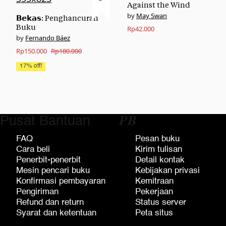
Against the Wind
May Swan
𝗕𝗲𝗸𝗮𝘀: Penghancuran
Buku
Rp
42.000
Fernando Báez
Original
Current
Rp
150.000
Rp
180.000
price
price
17% off!
was:
is:
Rp180.000.
Rp150.000.
Pusat Bantuan
𝑷𝑩
FAQ
Pesan buku
Cara beli
Kirim tulisan
Penerbit-penerbit
Detail kontak
Mesin pencari buku
Kebijakan privasi
Konfirmasi pembayaran
Kemitraan
Pengiriman
Pekerjaan
Refund dan return
Status server
Syarat dan ketentuan
Peta situs