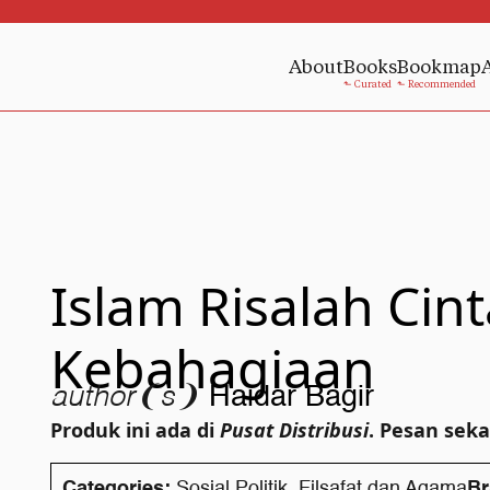
About
Books
Bookmap
Islam Risalah Cin
Kebahagiaan
author❨s❩
Haidar Bagir
Produk ini ada di
Pusat Distribusi
. Pesan sek
Categories:
Sosial Politik
,
Filsafat dan Agama
Br