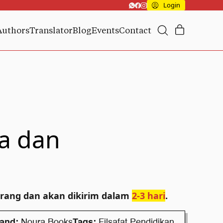
Login
Authors
Translator
Blog
Events
Contact
ta dan
arang dan akan dikirim dalam
2-3 hari
.
and:
Noura Books
Tags:
Filsafat Pendidikan
,