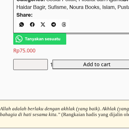
Haidar Bagir
,
Sufisme
,
Noura Books
,
Islam
,
Pust
Share:
Tanyakan sesuatu
Rp
75.000
Add to cart
Islam
Risalah
Cinta
dan
Kebahagiaan
quantity
Allah adalah berlaku dengan akhlak (yang baik). Akhlak (yan
bahagia di hati sesama kita.”
(Rangkaian hadis yang dijalin ol