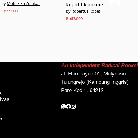
Moh. Fikri Zulfikar
Republikanisme
Rp
75.000
Robertus Robet
Rp
63.000
An Independent Radical Books
Jl. Flamboyan 01, Mulyoasri
Tulungrejo (Kampung Inggris)
Pare Kediri, 64212
k
ivasi
er