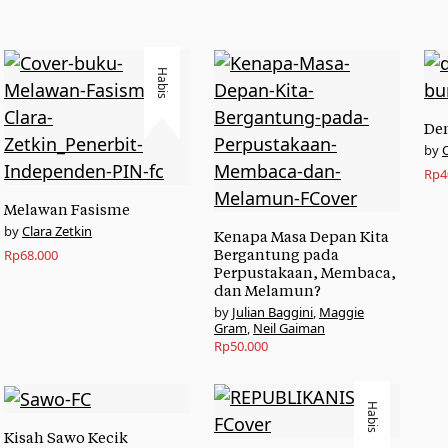
Habis
Den
Rp
4
Melawan Fasisme
Clara Zetkin
Kenapa Masa Depan Kita
Rp
68.000
Bergantung pada
Perpustakaan, Membaca,
dan Melamun?
Julian Baggini
,
Maggie
Gram
,
Neil Gaiman
Rp
50.000
Habis
Kisah Sawo Kecik