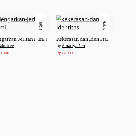
Habis
Habis
garkan Jeritan Bumi!
Kekerasan dan Identitas
Oikotree
Amartya Sen
0.000
Rp
72.000