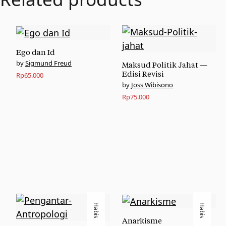
Ego dan Id
Sigmund Freud
Maksud Politik Jahat —
Edisi Revisi
Rp
65.000
Joss Wibisono
Rp
75.000
Habis
Habis
Anarkisme