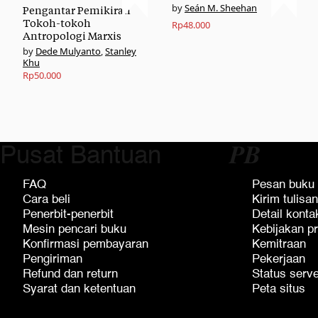
Seán M. Sheehan
Pengantar Pemikiran
Tokoh-tokoh
Rp
48.000
Antropologi Marxis
Dede Mulyanto
,
Stanley
Khu
Rp
50.000
Pusat Bantuan
𝑷𝑩
FAQ
Pesan buku
Cara beli
Kirim tulisan
Penerbit-penerbit
Detail konta
Mesin pencari buku
Kebijakan pr
Konfirmasi pembayaran
Kemitraan
Pengiriman
Pekerjaan
Refund dan return
Status serv
Syarat dan ketentuan
Peta situs