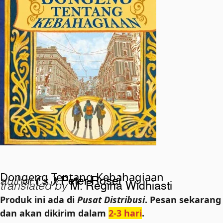
Dongeng Tentang Kebahagiaan
author❨s❩
Peter Rosei
translated by
M. Regina Widhiasti
Produk ini ada di
Pusat Distribusi
. Pesan sekarang
dan akan dikirim dalam
2-3 hari
.