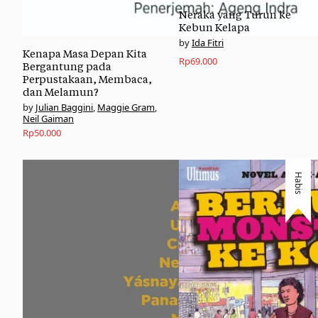
Neraka yang Turun ke
Kebun Kelapa
Ida Fitri
Kenapa Masa Depan Kita
Rp
69.000
Bergantung pada
Perpustakaan, Membaca,
dan Melamun?
Julian Baggini
,
Maggie Gram
,
Neil Gaiman
Rp
50.000
Habis