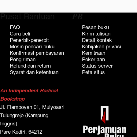
Pusat Bantuan
𝑷𝑩
FAQ
Pesan buku
Cara beli
Kirim tulisan
Penerbit-penerbit
Detail kontak
Mesin pencari buku
Kebijakan privasi
Konfirmasi pembayaran
Kemitraan
Pengiriman
Pekerjaan
Refund dan return
Status server
Syarat dan ketentuan
Peta situs
An Independent Radical
Bookshop
Jl. Flamboyan 01, Mulyoasri
Tulungrejo (Kampung
Inggris)
Pare Kediri, 64212