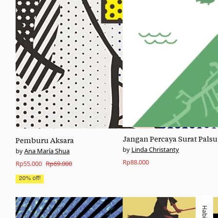
Jangan Percaya Surat Palsu
Pemburu Aksara
Linda Christanty
Ana María Shua
Rp
88.000
Original
Current
Rp
55.000
Rp
69.000
price
price
20% off!
was:
is:
Rp69.000.
Rp55.000.
Habis