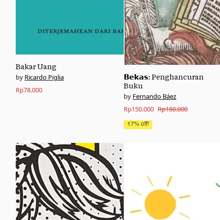
Bakar Uang
Ricardo Piglia
𝗕𝗲𝗸𝗮𝘀: Penghancuran
Buku
Rp
78.000
Fernando Báez
Original
Current
Rp
150.000
Rp
180.000
price
price
17% off!
was:
is:
Rp180.000.
Rp150.000.