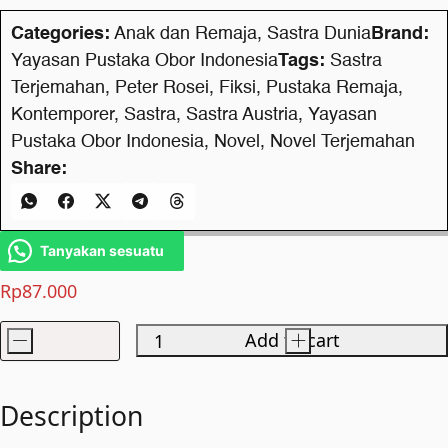
Categories:
Anak dan Remaja
,
Sastra Dunia
Brand:
Yayasan Pustaka Obor Indonesia
Tags:
Sastra
Terjemahan
,
Peter Rosei
,
Fiksi
,
Pustaka Remaja
,
Kontemporer
,
Sastra
,
Sastra Austria
,
Yayasan
Pustaka Obor Indonesia
,
Novel
,
Novel Terjemahan
Share:
Tanyakan sesuatu
Rp
87.000
-
Add to cart
+
Dongeng
Tentang
Kebahagiaan
Description
quantity