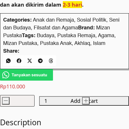
dan akan dikirim dalam
2-3 hari
.
Categories:
Anak dan Remaja
,
Sosial Politik
,
Seni
dan Budaya
,
Filsafat dan Agama
Brand:
Mizan
Pustaka
Tags:
Budaya
,
Pustaka Remaja
,
Agama
,
Mizan Pustaka
,
Pustaka Anak
,
Akhlaq
,
Islam
Share:
Tanyakan sesuatu
Rp
110.000
-
Add to cart
+
Dahulukan
Akhlak
di
Description
Atas