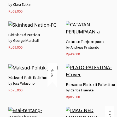
Clara Zetkin
Rp
68.000
Skinhead Nation
George Marshall
Catatan Perjumpaan
Andreas Kristianto
Rp
69.000
Rp
40.000
Habis
Maksud Politik Jahat
Joss Wibisono
Bersama Plato di Palestina
Carlos Fraenkel
Rp
75.000
Rp
85.500
Habis