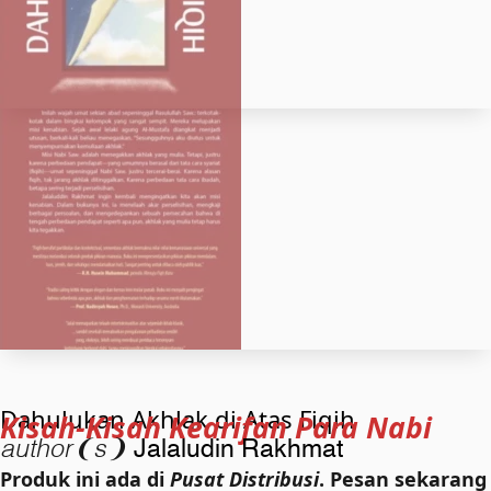
Dahulukan Akhlak di Atas Fiqih
Kisah-Kisah Kearifan Para Nabi
author❨s❩
Jalaludin Rakhmat
Produk ini ada di
Pusat Distribusi
. Pesan sekarang