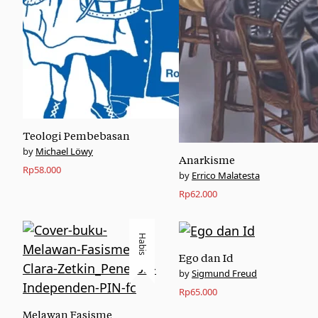
Teologi Pembebasan
Michael Löwy
Anarkisme
Rp
58.000
Errico Malatesta
Rp
62.000
Habis
Ego dan Id
Sigmund Freud
Rp
65.000
Melawan Fasisme