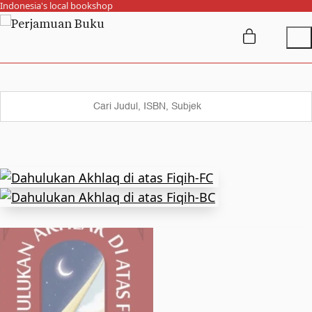
Indonesia's local bookshop