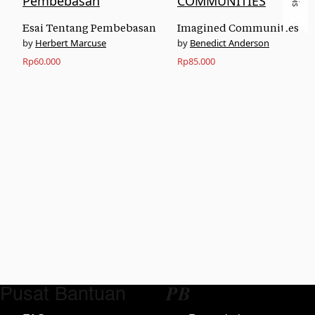
Esai Tentang Pembebasan
Imagined Communities
Herbert Marcuse
Benedict Anderson
Rp
60.000
Rp
85.000
Pusat Bantuan
𝑷𝑩